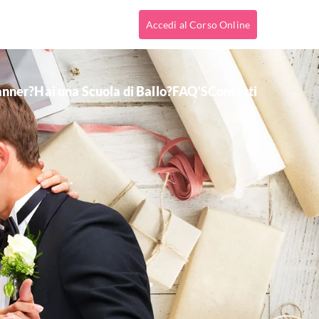
Accedi al Corso Online
anner?
Hai una Scuola di Ballo?
FAQ’S
Contatti