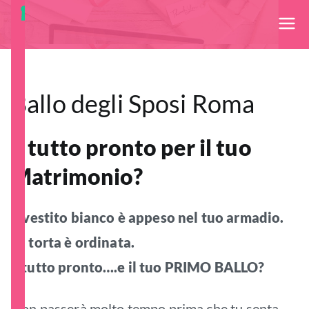
Ballo degli Sposi®
Lascia a noi la creazione del tuo Wedding Dance per il tuo
Matrimonio!
Ballo degli Sposi Roma
È tutto pronto per il tuo
Matrimonio?
Il vestito bianco è appeso nel tuo armadio.
La torta è ordinata.
È tutto pronto….e il tuo PRIMO BALLO?
Non passerà molto tempo prima che tu senta