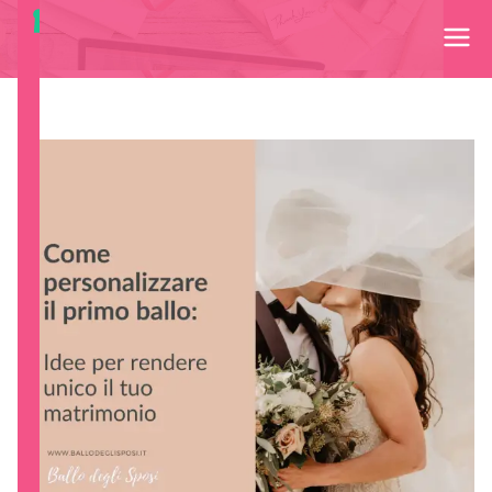
Ballo degli Sposi®
Lascia a noi la creazione del tuo Wedding Dance per il tuo
Matrimonio!