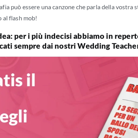
rafia può essere una canzone che parla della vostra 
o al flash mob!
ea: per i più indecisi abbiamo in repert
ancati sempre dai nostri Wedding Teache