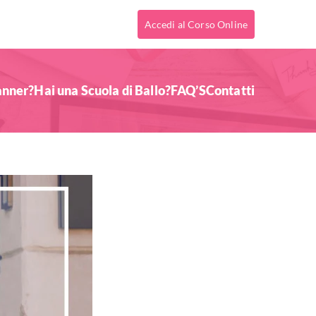
Accedi al Corso Online
anner?
Hai una Scuola di Ballo?
FAQ’S
Contatti