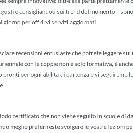
dee sempre innovative: oltre alla parte prettamente 
gusti e consigliandoti sui trend del momento – sono 
giorno per offrirvi servizi aggiornati.
iare recensioni entusiaste che potrete leggere sul n
uriennale con le coppie non è solo formativa, è anche
o pronti per ogni abilità di partenza e vi seguiremo l
e.
odo certificato che non viene seguito in scuole di d
do meglio preferireste svolgere le vostre lezioni per