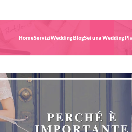
Home
Servizi
Wedding Blog
Sei una Wedding Pl
uo Matrimonio!