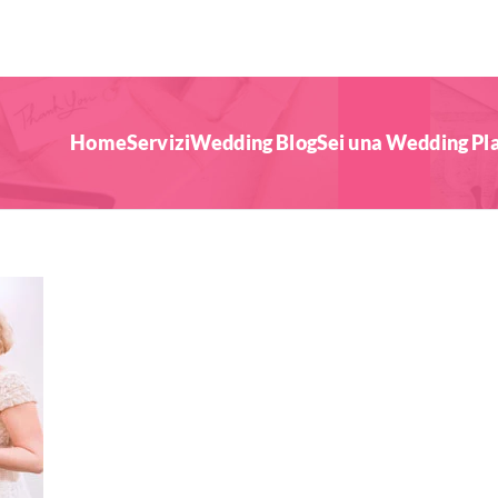
Home
Servizi
Wedding Blog
Sei una Wedding Pl
uo Matrimonio!