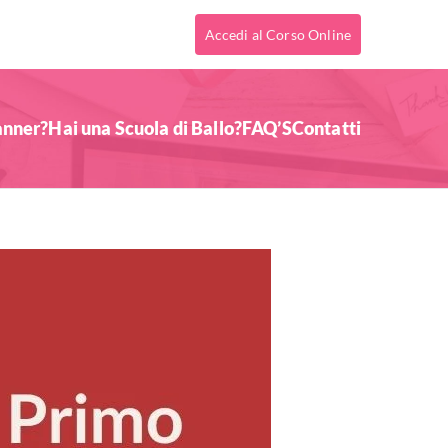
Accedi al Corso Online
anner?
Hai una Scuola di Ballo?
FAQ’S
Contatti