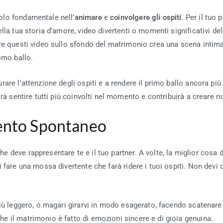
olo fondamentale nell’
animare
e
coinvolgere gli ospiti
. Per il tuo 
la tua storia d’amore, video divertenti o momenti significativi dell
are questi video sullo sfondo del matrimonio crea una scena intim
imo ballo.
rare l’attenzione degli ospiti e a rendere il primo ballo ancora p
à sentire tutti più coinvolti nel momento e contribuirà a creare ric
mento Spontaneo
 deve rappresentare te e il tuo partner. A volte, la miglior cosa 
 fare una mossa divertente che farà ridere i tuoi ospiti. Non devi 
iù leggero, o magari girarvi in modo esagerato, facendo scatenare gl
e il matrimonio è fatto di emozioni sincere e di gioia genuina.