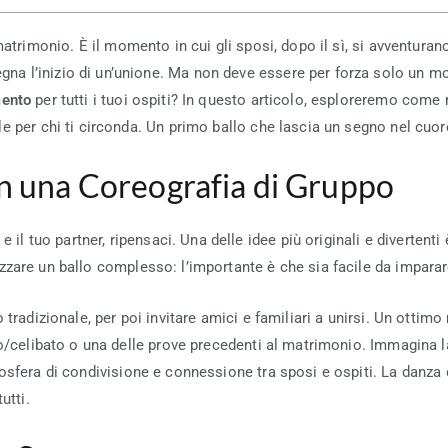
trimonio. È il momento in cui gli sposi, dopo il sì, si avventurano
na l’inizio di un’unione. Ma non deve essere per forza solo un 
mento
per tutti i tuoi ospiti? In questo articolo, esploreremo come 
 per chi ti circonda. Un primo ballo che lascia un segno nel cuore 
con una Coreografia di Gruppo
 il tuo partner, ripensaci. Una delle idee più originali e divertenti
are un ballo complesso: l’importante è che sia facile da imparar
 tradizionale, per poi invitare amici e familiari a unirsi. Un ott
to/celibato o una delle prove precedenti al matrimonio. Immagina la
sfera di condivisione e connessione tra sposi e ospiti. La danza 
utti.