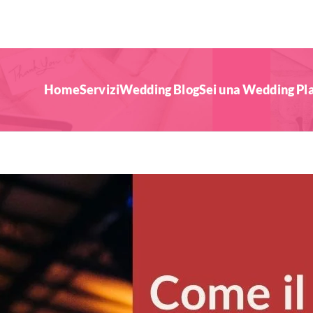
Home
Servizi
Wedding Blog
Sei una Wedding Pl
uo Matrimonio!