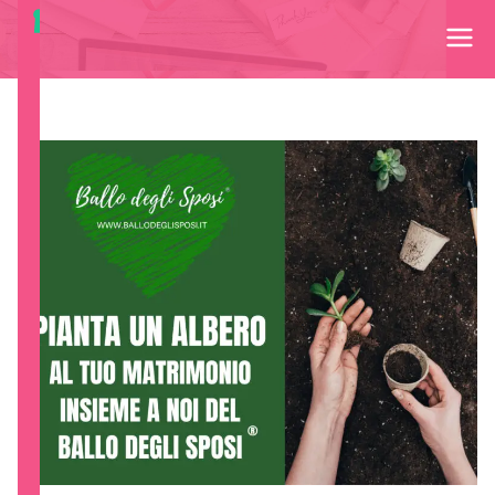
Ballo degli Sposi®
Lascia a noi la creazione del tuo Wedding Dance per il tuo
Matrimonio!