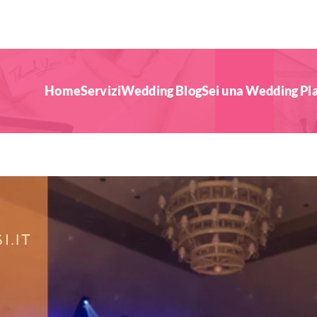
Home
Servizi
Wedding Blog
Sei una Wedding Pl
uo Matrimonio!