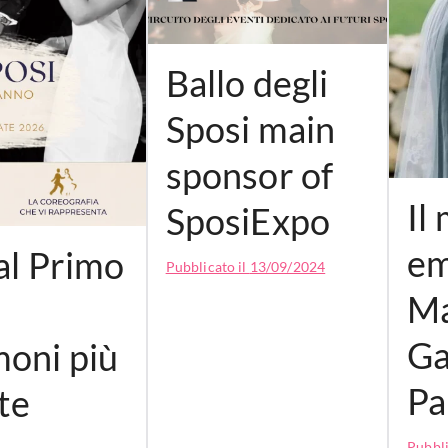
Ballo degli
Sposi main
sponsor of
Il
SposiExpo
em
 al Primo
Pubblicato il
13/09/2024
Ma
Ga
moni più
Pa
ate
Pubbli