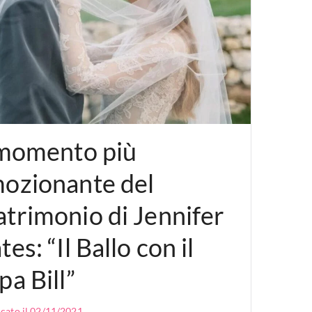
 momento più
ozionante del
trimonio di Jennifer
tes: “Il Ballo con il
pa Bill”
cato il
02/11/2021