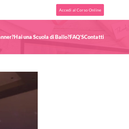
Accedi al Corso Online
anner?
Hai una Scuola di Ballo?
FAQ’S
Contatti